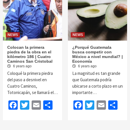
NEWS
NEWS
Colocan la primera
¿Porqué Guatemala
piedra de la obra en el
busca competir con
kilómetro 186 | Cuatro
México a nivel mundial? |
Caminos San Cristobal
Economía
6 years ago
6 years ago
Coloqué la primera piedra
La magnitud es tan grande
del paso a desnivel en
que Guatemala podría
Cuatro Caminos,
ubicarse a corto plazo en un
Totonicapán, se llamará el…
importante…
Facebook
Twitter
Email
Share
Facebook
Twitter
Email
Sh