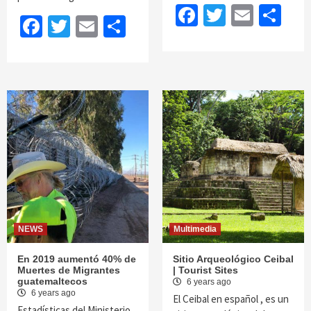
Facebook
Twitter
Email
Sh
Facebook
Twitter
Email
Share
NEWS
Multimedia
En 2019 aumentó 40% de
Sitio Arqueológico Ceibal
Muertes de Migrantes
| Tourist Sites
guatemaltecos
6 years ago
6 years ago
El Ceibal en español , es un
Estadísticas del Ministerio