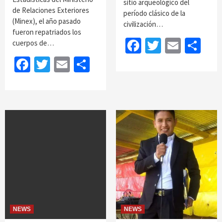
sitio arqueológico del
de Relaciones Exteriores
período clásico de la
(Minex), el año pasado
civilización…
fueron repatriados los
Facebook
Twitter
Email
Sh
cuerpos de…
Facebook
Twitter
Email
Share
NEWS
NEWS