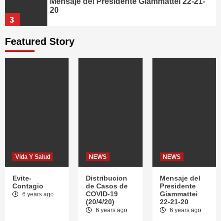
Mensaje del Presidente Giammattei 22-21-
20
3
Featured Story
Vida Y Salud
Cuidar la salud es imprescindible
4
Vida Y Salud
Teletrabajo
5
Vida Y Salud
NEWS
NEWS
Vida Y Salud
Evite-Contagio
Evite-
Distribucion
Mensaje del
1
Contagio
de Casos de
Presidente
COVID-19
Giammattei
6 years ago
(20/4/20)
22-21-20
NEWS
6 years ago
6 years ago
Distribucion de Casos de COVID-19