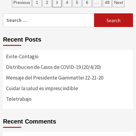
Posts
3
…
Previous
1
2
4
5
6
48
Next
navigation
Search
for:
Recent Posts
Evite-Contagio
Distribucion de Casos de COVID-19 (20/4/20)
Mensaje del Presidente Giammattei 22-21-20
Cuidar la salud es imprescindible
Teletrabajo
Recent Comments