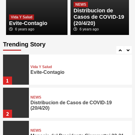
Vida Y Salud
NEWS
Cuidar la salud es imprescindible
Distribucion de
4
Casos de COVID-19
Vida Y Salud
Evite-Contagio
(20/4/20)
6 years ago
6 years ago
Vida Y Salud
Teletrabajo
Trending Story
5
Vida Y Salud
Evite-Contagio
1
NEWS
Distribucion de Casos de COVID-19
(20/4/20)
2
NEWS