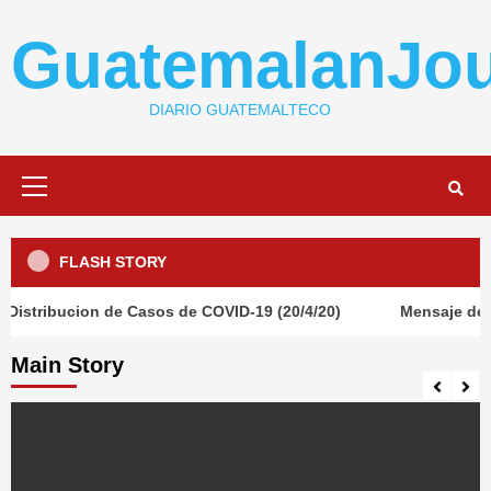
Skip
to
GuatemalanJou
content
DIARIO GUATEMALTECO
Primary
Menu
FLASH STORY
stribucion de Casos de COVID-19 (20/4/20)
Mensaje del Pre
Main Story