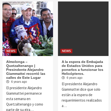
NEWS
NEWS
Almolonga –
A la espera de Embajada
Quetzaltenango |
de Estados Unidos para
Presindente Alejandro
ponerlos a funcionar los
Giammattei recorrió las
Helicópteros.
calles de Este Lugar
6 years ago
6 years ago
El presidente Alejandro
El presidente Alejandro
Giammattei dice que solo
Giammattei permanece
están a la espera de
esta semana en
requerimientos realizados
Quetzaltenango y como
a…
parte de su gira…