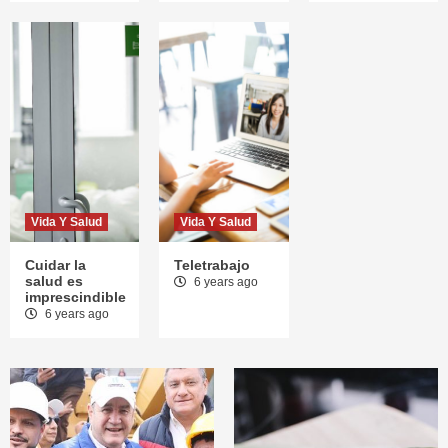
(20/4/20)
2
NEWS
Mensaje del Presidente Giammattei 22-21-
20
3
Vida Y Salud
Vida Y Salud
Cuidar la
Teletrabajo
salud es
6 years ago
imprescindible
6 years ago