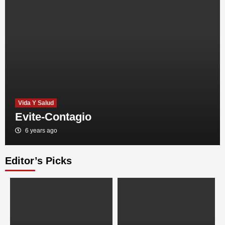
Vida Y Salud
Evite-Contagio
6 years ago
Editor’s Picks
NEWS
Mensaje del Presidente Giammattei 22-21-
20
3