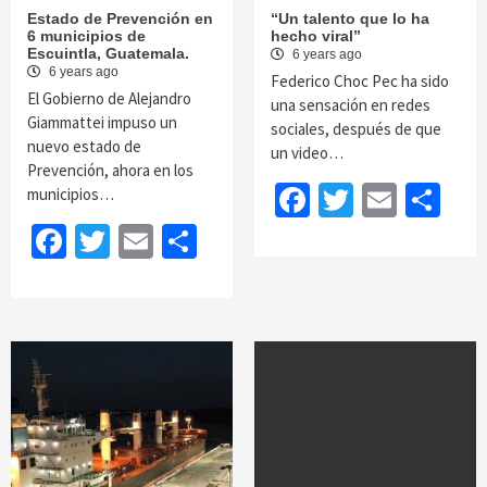
Estado de Prevención en
“Un talento que lo ha
6 municipios de
hecho viral”
Escuintla, Guatemala.
6 years ago
6 years ago
Federico Choc Pec ha sido
El Gobierno de Alejandro
una sensación en redes
Giammattei impuso un
sociales, después de que
nuevo estado de
un video…
Prevención, ahora en los
Facebook
Twitter
Email
Sh
municipios…
Facebook
Twitter
Email
Share