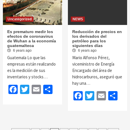
Uncategorized
NEWS
Es prematuro medir los
Reducción de precios en
efectos de coronavirus
los derivados del
de Wuhan a la economía
petróleo para los
guatemalteca
siguientes días
6 years ago
6 years ago
Guatemala Lo que las
Mario Alfonso Pérez,
empresas están realizando
viceministro de Energía
es la medición de sus
Encargado del área de
inventarios y stocks…
hidrocarburos, aseguró que
hay una…
Facebook
Twitter
Email
Share
Facebook
Twitter
Email
Sh