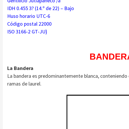
Gentilicio Jutiapaneco /a
IDH 0.455 3? (14.º de 22) – Bajo
Huso horario UTC-6
Código postal 22000
ISO 3166-2 GT-JU}
BANDER
La Bandera
La bandera es predominantemente blanca, conteniendo e
ramas de laurel.