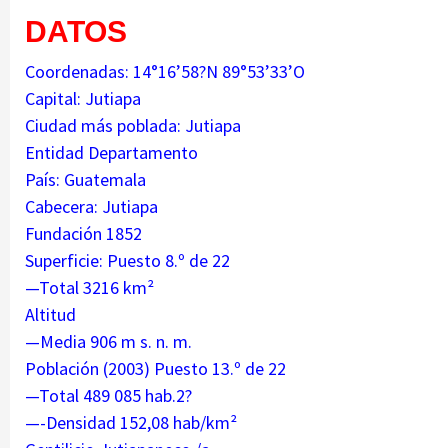
DATOS
Coordenadas: 14°16’58?N 89°53’33’O
Capital: Jutiapa
Ciudad más poblada: Jutiapa
Entidad Departamento
País: Guatemala
Cabecera: Jutiapa
Fundación 1852
Superficie: Puesto 8.º de 22
—Total 3216 km²
Altitud
—Media 906 m s. n. m.
Población (2003) Puesto 13.º de 22
—Total 489 0
—-
Densidad 152,08 hab/km²