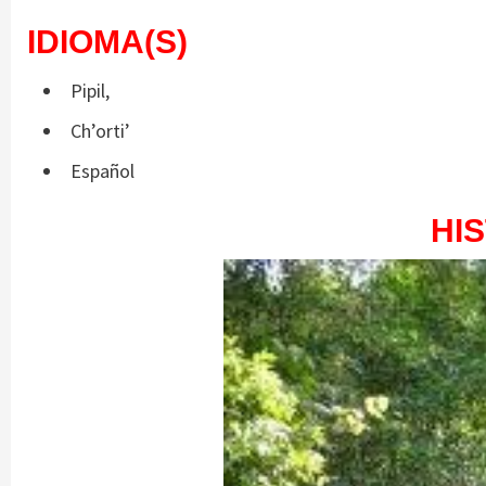
IDIOMA(S)
Pipil,
Ch’orti’
Español
HI