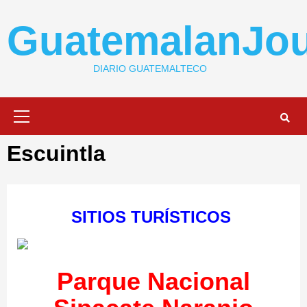
Skip
to
GuatemalanJou
content
DIARIO GUATEMALTECO
Primary
Menu
Escuintla
SITIOS TURÍSTICOS
Parque Nacional