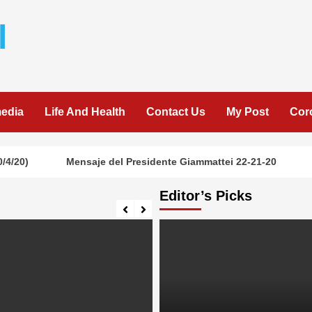
l
media
Life And Health
Contact Us
My Post
Cor
20)
Mensaje del Presidente Giammattei 22-21-20
Editor’s Picks