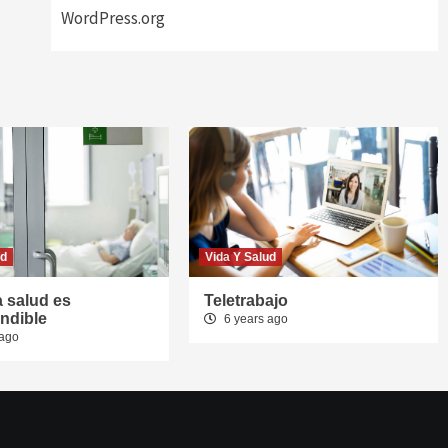
WordPress.org
ud
Vida Y Salud
a salud es
Teletrabajo
ndible
6 years ago
 ago