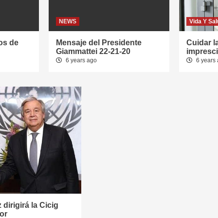
NEWS
Vida Y Sa
os de
Mensaje del Presidente
Cuidar l
Giammattei 22-21-20
impresci
6 years ago
6 years
dirigirá la Cicig
ior