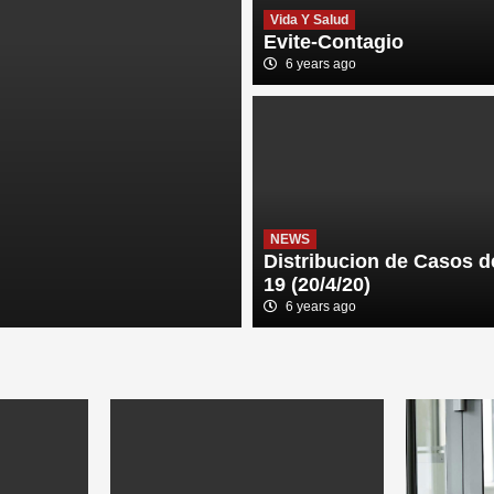
Vida Y Salud
Evite-Contagio
6 years ago
NEWS
Distribucio
NEWS
(20/4/20)
Distribucion de Casos 
19 (20/4/20)
6 years ago
6 years ago