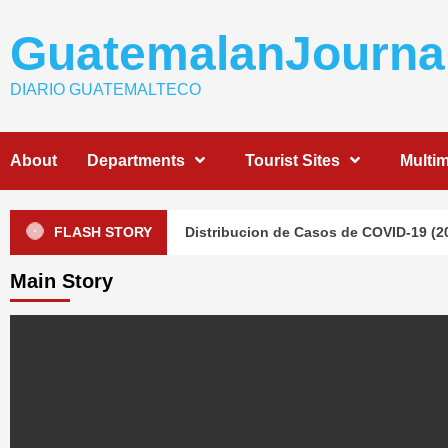
Skip
to
GuatemalanJourna
content
DIARIO GUATEMALTECO
About
Departments
Tourist Sites
Multi
Evite-Contagio
FLASH STORY
Distribucion de Casos de COVID-19 (20/4/
Main Story