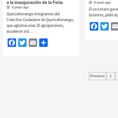
a la inauguración de la Feria
8 years ago
8 years ago
El secretario gen
Quetzaltenango Integrantes del
Guterres, pidió al
Colectivo Ciudadano de Quetzaltenango,
Face
Tw
que aglutina unas 25 agrupaciones,
acudieron a la…
Facebook
Twitter
Email
Share
Posts
Previous
1
navigat