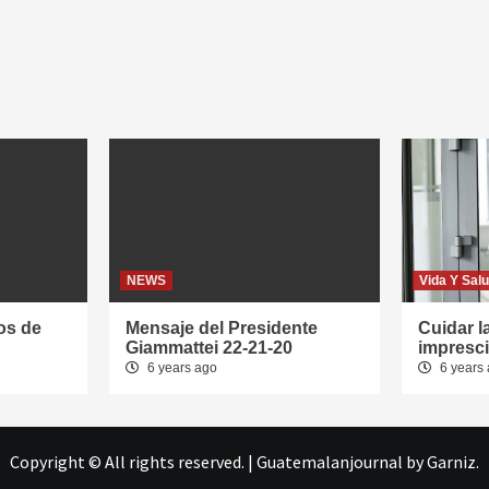
NEWS
Vida Y Sal
os de
Mensaje del Presidente
Cuidar l
Giammattei 22-21-20
impresci
6 years ago
6 years
Copyright © All rights reserved.
|
Guatemalanjournal
by Garniz.