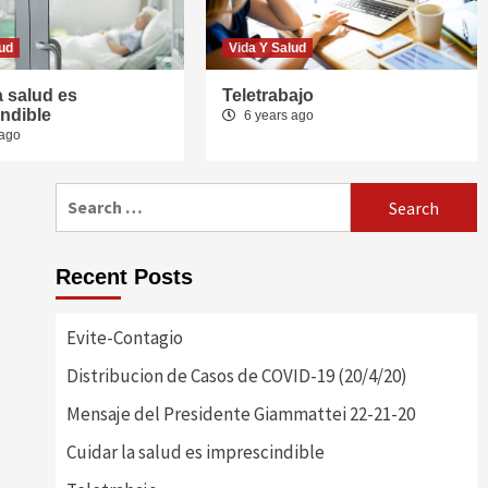
Vida Y Salud
Evite-Contagio
lud
Vida Y Salud
1
a salud es
Teletrabajo
ndible
6 years ago
NEWS
 ago
Distribucion de Casos de
COVID-19 (20/4/20)
2
Search
for:
NEWS
Mensaje del Presidente
Recent Posts
Giammattei 22-21-20
3
Evite-Contagio
Vida Y Salud
Distribucion de Casos de COVID-19 (20/4/20)
Cuidar la salud es
imprescindible
Mensaje del Presidente Giammattei 22-21-20
4
Cuidar la salud es imprescindible