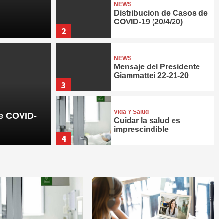
NEWS
Distribucion de Casos de
COVID-19 (20/4/20)
2
NEWS
Mensaje del Presidente
Giammattei 22-21-20
3
n de Casos de COVID-19
Vida Y Salud
de COVID-
Cuidar la salud es
imprescindible
4
Vida Y Salud
Teletrabajo
5