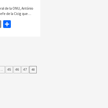
eral de la ONU, António
 jefe de la Cicig que…
book
itter
Email
Share
…
48
45
46
47
ion