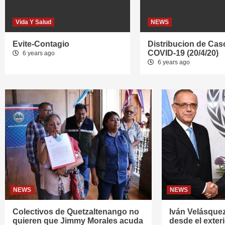
Vida Y Salud
NEWS
Evite-Contagio
Distribucion de Cas
COVID-19 (20/4/20)
6 years ago
6 years ago
NEWS
NEWS
Colectivos de Quetzaltenango no
Iván Velásquez 
quieren que Jimmy Morales acuda
desde el exter