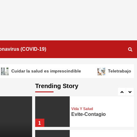
NEWS
Mensaje del Presidente
Giammattei 22-21-20
3
Vida Y Salud
Cuidar la salud es
onavirus (COVID-19)
imprescindible
4
Cuidar la salud es imprescindible
Teletrabajo
Vida Y Salud
Teletrabajo
Trending Story
5
Vida Y Salud
Evite-Contagio
1