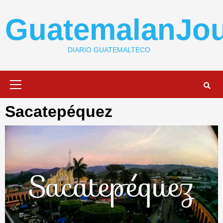
Skip
to
GuatemalanJou
content
DIARIO GUATEMALTECO
Primary
Menu
Sacatepéquez