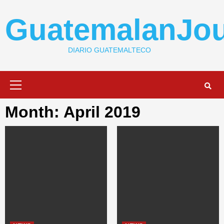
Skip
to
GuatemalanJou
content
DIARIO GUATEMALTECO
Primary
Menu
Month: April 2019