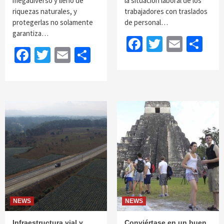
megadiverso y lleno de
la situación laboral de los
riquezas naturales, y
trabajadores con traslados
protegerlas no solamente
de personal…
garantiza…
Facebook
Twitter
Email
Sh
Facebook
Twitter
Email
Share
NEWS
NEWS
Infraestructura vial y
Conviértase en un buen