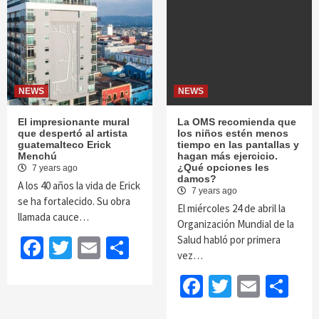
NEWS
NEWS
El impresionante mural
La OMS recomienda que
que despertó al artista
los niños estén menos
guatemalteco Erick
tiempo en las pantallas y
Menchú
hagan más ejercicio.
¿Qué opciones les
7 years ago
damos?
A los 40 años la vida de Erick
7 years ago
se ha fortalecido. Su obra
El miércoles 24 de abril la
llamada cauce…
Organización Mundial de la
Salud habló por primera
Facebook
Twitter
Email
Share
vez…
Facebook
Twitter
Email
Sh