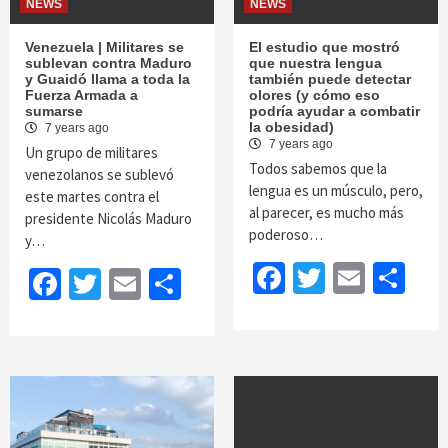
NEWS
NEWS
Venezuela | Militares se
El estudio que mostró
sublevan contra Maduro
que nuestra lengua
y Guaidó llama a toda la
también puede detectar
Fuerza Armada a
olores (y cómo eso
sumarse
podría ayudar a combatir
la obesidad)
7 years ago
7 years ago
Un grupo de militares
Todos sabemos que la
venezolanos se sublevó
lengua es un músculo, pero,
este martes contra el
al parecer, es mucho más
presidente Nicolás Maduro
poderoso…
y…
Facebook
Twitter
Email
Sh
Facebook
Twitter
Email
Share