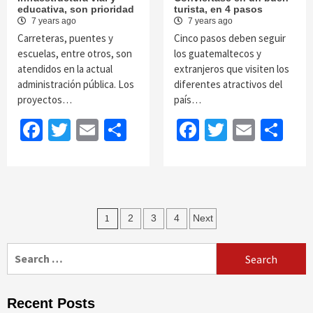
educativa, son prioridad
turista, en 4 pasos
7 years ago
7 years ago
Carreteras, puentes y
Cinco pasos deben seguir
escuelas, entre otros, son
los guatemaltecos y
atendidos en la actual
extranjeros que visiten los
administración pública. Los
diferentes atractivos del
proyectos…
país…
Facebook
Twitter
Email
Share
Facebook
Twitter
Email
Sh
Posts
1
2
3
4
Next
navigation
Search
for:
Recent Posts