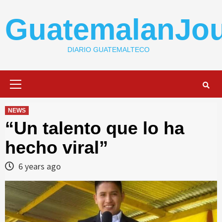
Skip
to
GuatemalanJou
content
DIARIO GUATEMALTECO
Primary
Menu
NEWS
“Un talento que lo ha
hecho viral”
6 years ago