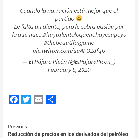
Cuando la narración está mejor que el
partido
Le falta un diente, pero le sobra pasión por
lo que hace.
#haytalentoloquenohayesapoyo
#thebeautifulgame
pic.twitter.com/uaAFOZdfqU
— El Pájaro Picón (@ElPajaroPicon_)
February 8, 2020
Facebook
Twitter
Email
Share
Continue
Previous
Reducción de precios en los derivados del petróleo