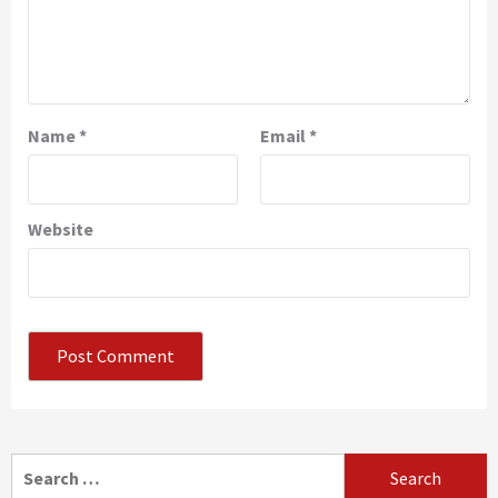
Name
*
Email
*
Website
Search
for: