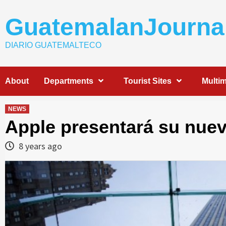
Skip
to
GuatemalanJourna
content
DIARIO GUATEMALTECO
About
Departments
Tourist Sites
Multi
NEWS
Apple presentará su nuev
8 years ago