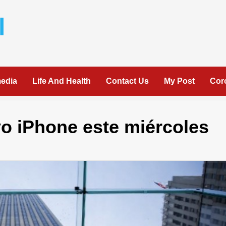
l
media
Life And Health
Contact Us
My Post
Cor
o iPhone este miércoles