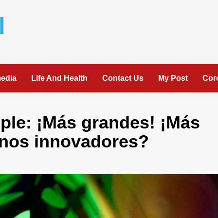
l
media
Life And Health
Contact Us
My Post
Cor
ple: ¡Más grandes! ¡Más
enos innovadores?