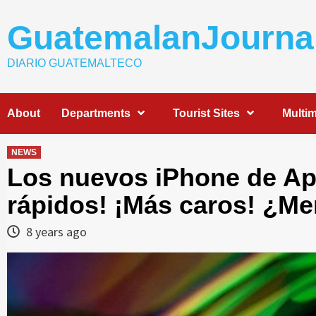
Skip
to
GuatemalanJourna
content
DIARIO GUATEMALTECO
About
Departments
Tourist Sites
Multi
NEWS
Los nuevos iPhone de Ap
rápidos! ¡Más caros! ¿M
8 years ago