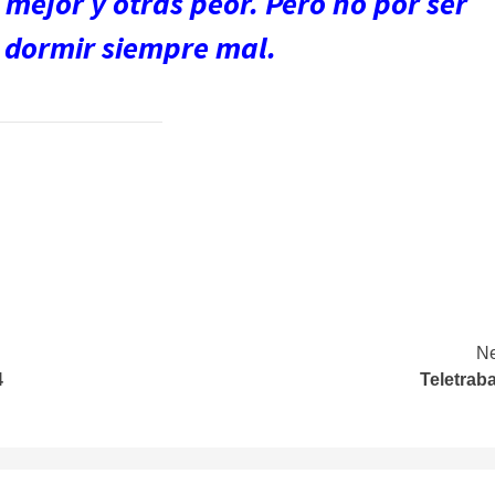
mejor y otras peor. Pero no por ser
 dormir siempre mal.
Ne
4
Teletrab