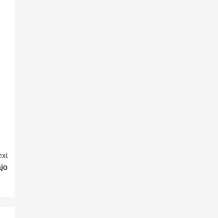
xt
ajo