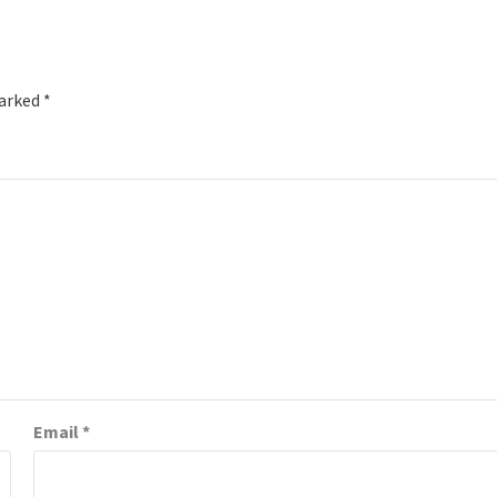
marked
*
Email
*