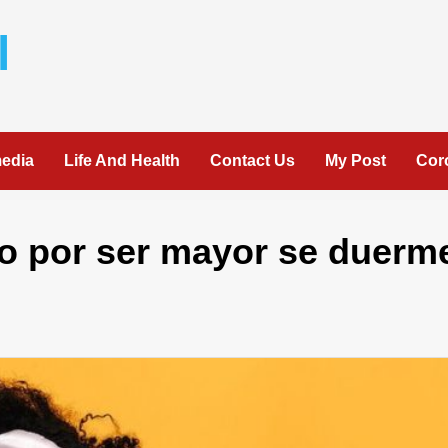
l
media
Life And Health
Contact Us
My Post
Cor
no por ser mayor se duerm