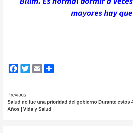
Blum. Es normal dormir a veces 
mayores hay que
Facebook
Twitter
Email
Share
Continue
Previous
Salud no fue una prioridad del gobierno Durante estos 
Reading
Años | Vida y Salud