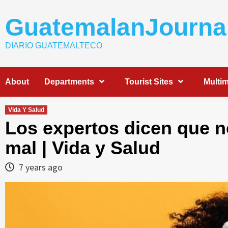
Skip
to
GuatemalanJourna
content
DIARIO GUATEMALTECO
About
Departments
Tourist Sites
Multi
Vida Y Salud
Los expertos dicen que 
mal | Vida y Salud
7 years ago