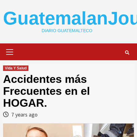
Skip
to
GuatemalanJou
content
DIARIO GUATEMALTECO
Primary
Menu
Vida Y Salud
Accidentes más
Frecuentes en el
HOGAR.
7 years ago