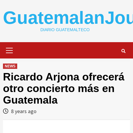
Skip
to
GuatemalanJou
content
DIARIO GUATEMALTECO
Primary
Menu
NEWS
Ricardo Arjona ofrecerá
otro concierto más en
Guatemala
8 years ago