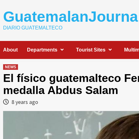
Skip
to
GuatemalanJourna
content
DIARIO GUATEMALTECO
About
Departments
Tourist Sites
Multi
NEWS
El físico guatemalteco F
medalla Abdus Salam
8 years ago