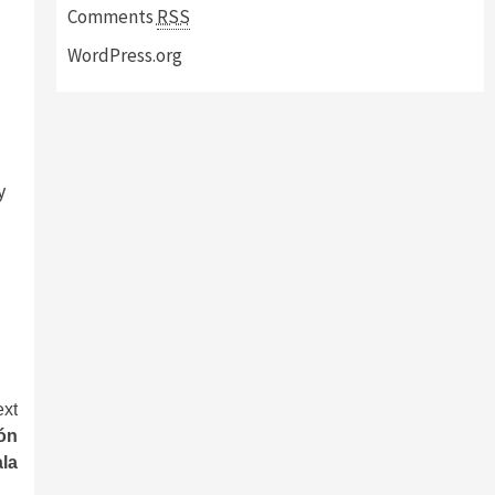
Comments
RSS
WordPress.org
y
xt
ión
la