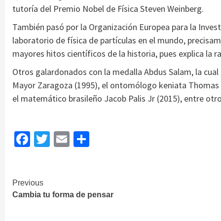
tutoría del Premio Nobel de Física Steven Weinberg.
También pasó por la Organización Europea para la Inve
laboratorio de física de partículas en el mundo, precis
mayores hitos científicos de la historia, pues explica la 
Otros galardonados con la medalla Abdus Salam, la cual s
Mayor Zaragoza (1995), el ontomólogo keniata Thomas R.
el matemático brasileño Jacob Palis Jr (2015), entre otro
Facebook
Twitter
Email
Share
Continue
Previous
Cambia tu forma de pensar
Reading