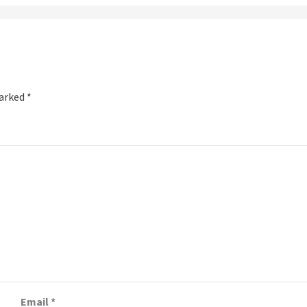
marked
*
Email
*