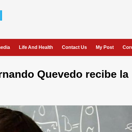
l
media
Life And Health
Contact Us
My Post
Cor
ernando Quevedo recibe la