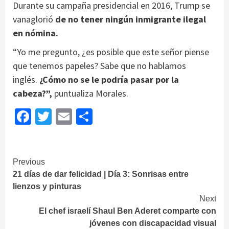
Durante su campaña presidencial en 2016, Trump se
vanaglorió
de no tener ningún inmigrante ilegal
en nómina.
“Yo me pregunto, ¿es posible que este señor piense
que tenemos papeles? Sabe que no hablamos
inglés.
¿Cómo no se le podría pasar por la
cabeza?”,
puntualiza Morales.
Facebook
Twitter
Email
Share
Continue
Previous
21 días de dar felicidad | Día 3: Sonrisas entre
Reading
lienzos y pinturas
Next
El chef israelí Shaul Ben Aderet comparte con
jóvenes con discapacidad visual