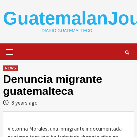
Skip
to
GuatemalanJou
content
DIARIO GUATEMALTECO
Primary
Menu
NEWS
Denuncia migrante
guatemalteca
8 years ago
Victorina Morales, una inmigrante indocumentada
guatemalteca que ha trabajado durante años en