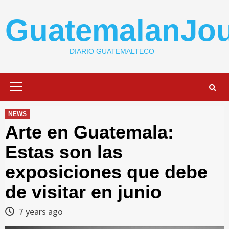
Skip
to
GuatemalanJou
content
DIARIO GUATEMALTECO
Primary
Menu
NEWS
Arte en Guatemala:
Estas son las
exposiciones que debe
de visitar en junio
7 years ago