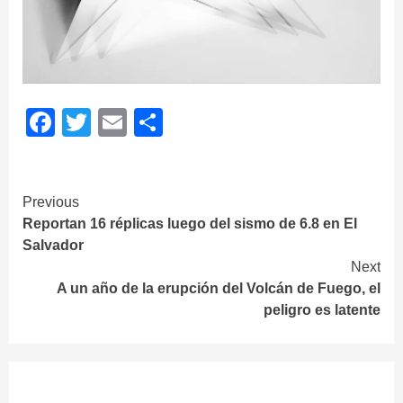
Facebook
Twitter
Email
Share
Continue
Previous
Reportan 16 réplicas luego del sismo de 6.8 en El
Reading
Salvador
Next
A un año de la erupción del Volcán de Fuego, el
peligro es latente