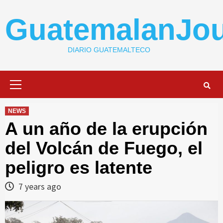
Skip
to
GuatemalanJou
content
DIARIO GUATEMALTECO
Primary
Menu
NEWS
A un año de la erupción
del Volcán de Fuego, el
peligro es latente
7 years ago