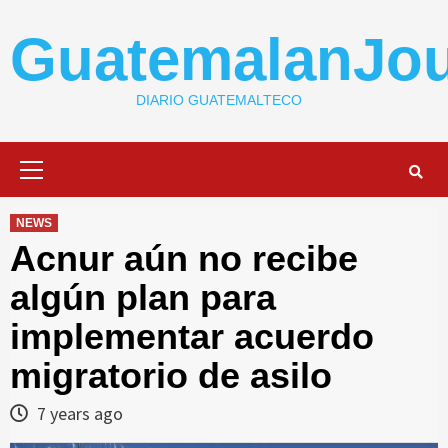
Skip
to
GuatemalanJou
content
DIARIO GUATEMALTECO
Primary
Menu
NEWS
Acnur aún no recibe
algún plan para
implementar acuerdo
migratorio de asilo
7 years ago