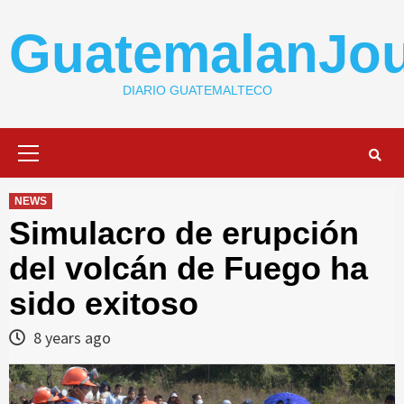
Skip
to
GuatemalanJou
content
DIARIO GUATEMALTECO
Primary
Menu
NEWS
Simulacro de erupción
del volcán de Fuego ha
sido exitoso
8 years ago