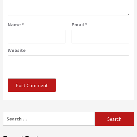
Name
*
Email
*
Website
Search
for: