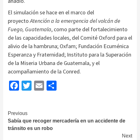
añadió.
El simulación se hace en el marco del
proyecto
Atención a la emergencia del volcán de
Fuego, Guatemala
, como parte del fortalecimiento
de las capacidades locales, del Comité Oxford para el
alivio de la hambruna; Oxfam; Fundación Ecuménica
Esperanza y Fraternidad; Instituto para la Superación
de la Miseria Urbana de Guatemala, y el
acompañamiento de la Conred.
Facebook
Twitter
Email
Share
Continue
Previous
Sabía que recoger mercadería en un accidente de
Reading
tránsito es un robo
Next