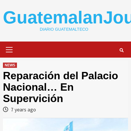
Skip
to
GuatemalanJou
content
DIARIO GUATEMALTECO
Primary
Menu
NEWS
Reparación del Palacio
Nacional… En
Supervición
7 years ago