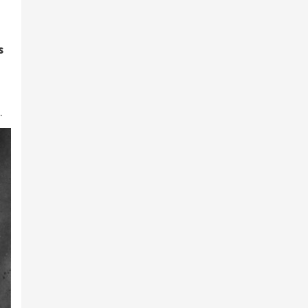
n
s
.