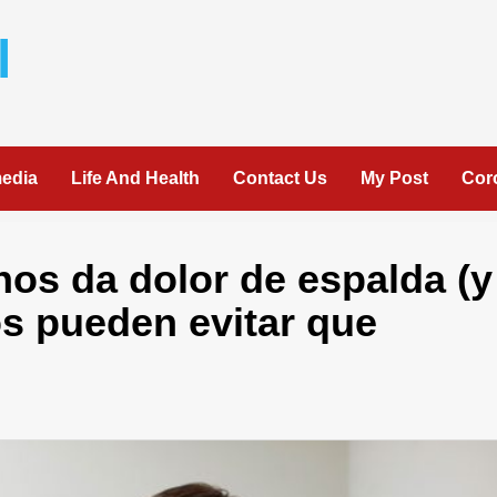
l
media
Life And Health
Contact Us
My Post
Cor
nos da dolor de espalda (y
s pueden evitar que