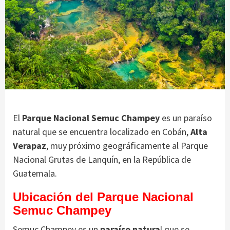
El
Parque Nacional Semuc Champey
es un paraíso
natural que se encuentra localizado en Cobán,
Alta
Verapaz
, muy próximo geográficamente al Parque
Nacional Grutas de Lanquín, en la República de
Guatemala.
Ubicación del Parque Nacional
Semuc Champey
Semuc Champey es un
paraíso natura
l que se