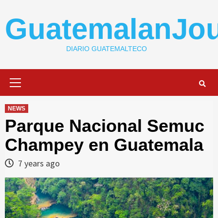
Skip
to
GuatemalanJou
content
DIARIO GUATEMALTECO
Primary
Menu
NEWS
Parque Nacional Semuc
Champey en Guatemala
7 years ago