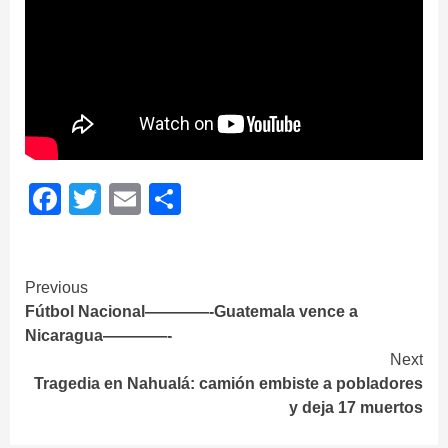
Facebook
Twitter
Email
Share
Continue
Previous
Fútbol Nacional————-Guatemala vence a
Reading
Nicaragua————-
Next
Tragedia en Nahualá: camión embiste a pobladores
y deja 17 muertos