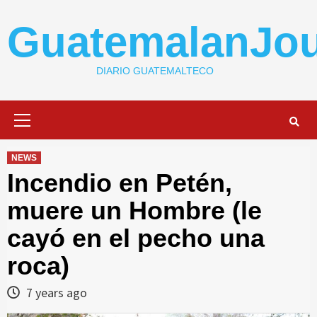
Skip
to
GuatemalanJou
content
DIARIO GUATEMALTECO
Primary
Menu
NEWS
Incendio en Petén,
muere un Hombre (le
cayó en el pecho una
roca)
7 years ago