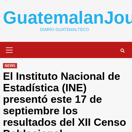
Skip
to
GuatemalanJou
content
DIARIO GUATEMALTECO
Primary
Menu
NEWS
El Instituto Nacional de
Estadística (INE)
presentó este 17 de
septiembre los
resultados del XII Censo