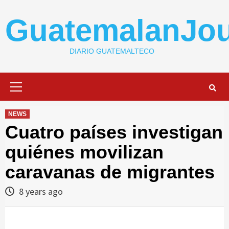
Skip
to
GuatemalanJou
content
DIARIO GUATEMALTECO
Primary
Menu
NEWS
Cuatro países investigan
quiénes movilizan
caravanas de migrantes
8 years ago