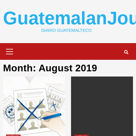
Skip
to
GuatemalanJou
content
DIARIO GUATEMALTECO
Primary
Menu
Month: August 2019