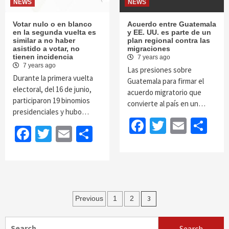
NEWS
NEWS
Votar nulo o en blanco
Acuerdo entre Guatemala
en la segunda vuelta es
y EE. UU. es parte de un
similar a no haber
plan regional contra las
asistido a votar, no
migraciones
tienen incidencia
7 years ago
7 years ago
Las presiones sobre
Durante la primera vuelta
Guatemala para firmar el
electoral, del 16 de junio,
acuerdo migratorio que
participaron 19 binomios
convierte al país en un…
presidenciales y hubo…
Facebook
Twitter
Email
Sh
Facebook
Twitter
Email
Share
Posts
3
Previous
1
2
navigation
Search