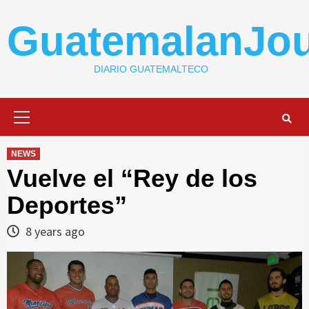
Skip
to
GuatemalanJou
content
DIARIO GUATEMALTECO
Primary
Menu
NEWS
Vuelve el “Rey de los
Deportes”
8 years ago