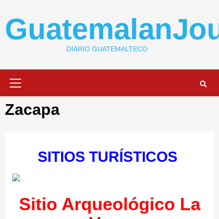
Skip
to
GuatemalanJou
content
DIARIO GUATEMALTECO
Primary
Menu
Zacapa
SITIOS TURÍSTICOS
Sitio Arqueológico La