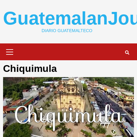
Skip
to
GuatemalanJou
content
DIARIO GUATEMALTECO
Primary
Menu
Chiquimula