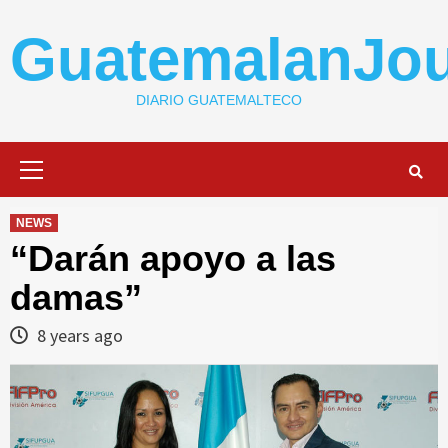
Skip
to
GuatemalanJou
content
DIARIO GUATEMALTECO
Primary
Menu
NEWS
“Darán apoyo a las
damas”
8 years ago