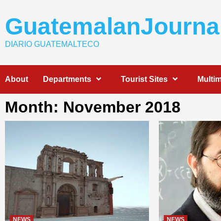
Skip
to
GuatemalanJourna
content
DIARIO GUATEMALTECO
About
Departments
Tourist Sites
Multi
Month: November 2018
NEWS
NEWS