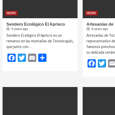
NEWS
NEWS
Sendero Ecológico El Aprisco
Artesanías de
8 years ago
8 years ago
Sendero Ecológico El Aprisco es un
Artesanías de To
remanso en las montañas de Totonicapán,
representativo d
que junto con…
famosos ponchos y
su delicada cerá
Facebook
Twitter
Email
Share
Face
Tw