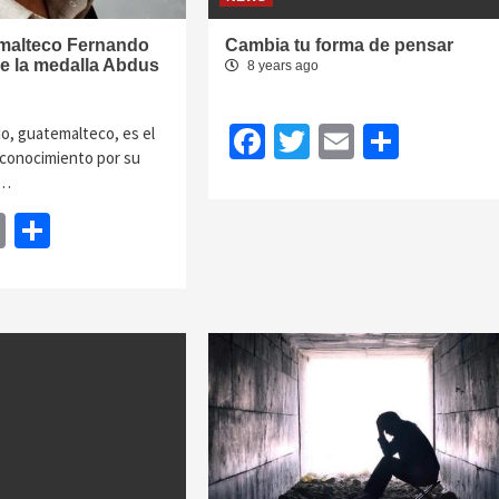
emalteco Fernando
Cambia tu forma de pensar
e la medalla Abdus
8 years ago
Facebook
Twitter
Email
Share
, guatemalteco, es el
econocimiento por su
a…
book
itter
Email
Share