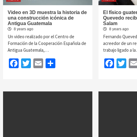
Video en 3D muestra la historia de
El físico guat
una construcción icónica de
Quevedo recib
Antigua Guatemala
Salam
8 years ago
8 years ago
Un video realizado por el Centro de
Fernando Quevedo
Formación de la Cooperación Española de
acreedor de un r
Antigua Guatemala,…
trabajo ligado a l
Facebook
Twitter
Email
Share
Face
Tw