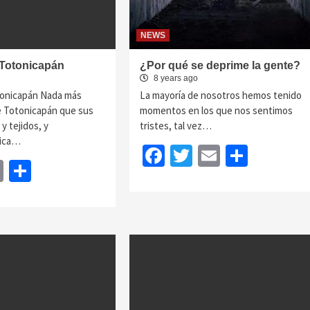
NEWS
 Totonicapán
¿Por qué se deprime la gente?
8 years ago
tonicapán Nada más
La mayoría de nosotros hemos tenido
e Totonicapán que sus
momentos en los que nos sentimos
 tejidos, y
tristes, tal vez…
mica…
Facebook
Twitter
Email
Share
book
itter
Email
Share