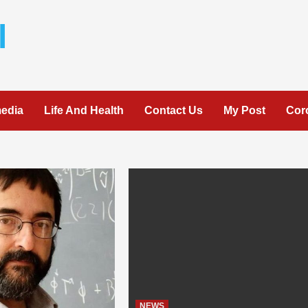
l
media
Life And Health
Contact Us
My Post
Cor
NEWS