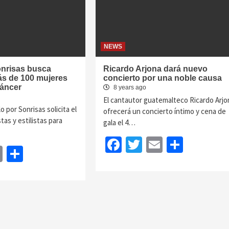
NEWS
onrisas busca
Ricardo Arjona dará nuevo
ás de 100 mujeres
concierto por una noble causa
cáncer
8 years ago
El cantautor guatemalteco Ricardo Arjo
o por Sonrisas solicita el
ofrecerá un concierto íntimo y cena de
tas y estilistas para
gala el 4…
Facebook
Twitter
Email
Share
book
itter
Email
Share