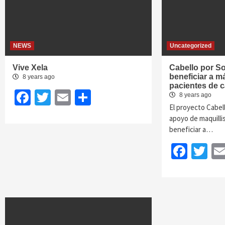
NEWS
Uncategorized
Vive Xela
Cabello por S
beneficiar a m
8 years ago
pacientes de 
Facebook
Twitter
Email
Share
8 years ago
El proyecto Cabell
apoyo de maquillis
beneficiar a…
Face
Tw