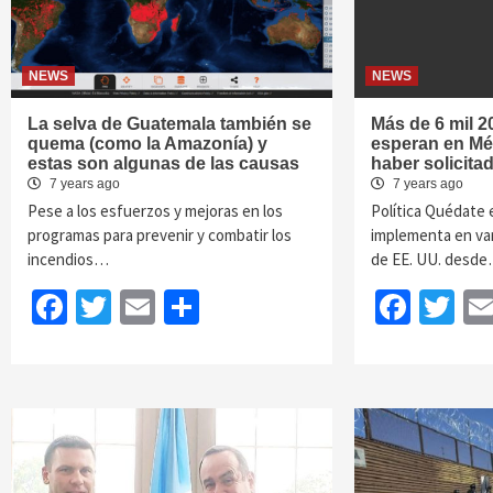
NEWS
NEWS
La selva de Guatemala también se
Más de 6 mil 
quema (como la Amazonía) y
esperan en Mé
estas son algunas de las causas
haber solicita
7 years ago
7 years ago
Pese a los esfuerzos y mejoras en los
Política Quédate 
programas para prevenir y combatir los
implementa en va
incendios…
de EE. UU. desd
Facebook
Twitter
Email
Share
Face
Tw