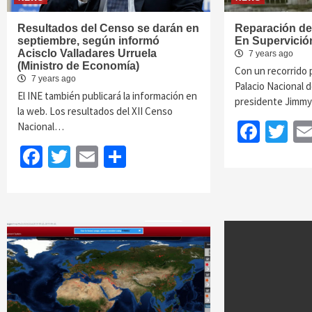
Resultados del Censo se darán en
Reparación de
septiembre, según informó
En Supervició
Acisclo Valladares Urruela
7 years ago
(Ministro de Economía)
Con un recorrido 
7 years ago
Palacio Nacional de
El INE también publicará la información en
presidente Jimm
la web. Los resultados del XII Censo
Face
Tw
Nacional…
Facebook
Twitter
Email
Share