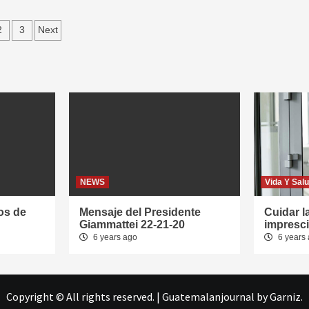
ts
2
3
Next
igation
NEWS
Vida Y Sal
os de
Mensaje del Presidente
Cuidar l
Giammattei 22-21-20
impresci
6 years ago
6 years
Copyright © All rights reserved.
|
Guatemalanjournal
by Garniz.