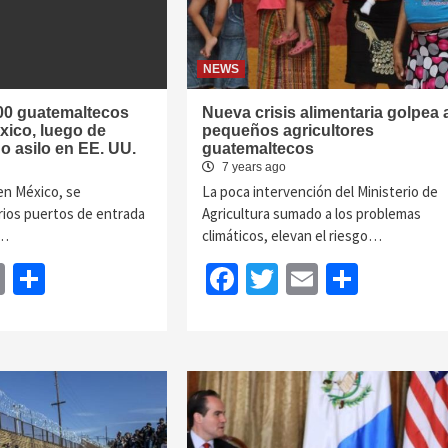
NEWS
200 guatemaltecos
Nueva crisis alimentaria golpea 
xico, luego de
pequeños agricultores
do asilo en EE. UU.
guatemaltecos
7 years ago
en México, se
La poca intervención del Ministerio de
rios puertos de entrada
Agricultura sumado a los problemas
e…
climáticos, elevan el riesgo…
book
itter
Email
Share
Facebook
Twitter
Email
Share