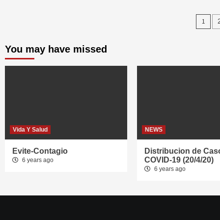
Pos
1
nav
You may have missed
Vida Y Salud
NEWS
Evite-Contagio
Distribucion de Cas
COVID-19 (20/4/20)
6 years ago
6 years ago