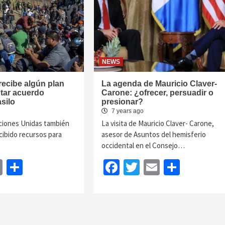
NEWS
recibe algún plan
La agenda de Mauricio Claver-
tar acuerdo
Carone: ¿ofrecer, persuadir o
asilo
presionar?
7 years ago
aciones Unidas también
La visita de Mauricio Claver- Carone,
cibido recursos para
asesor de Asuntos del hemisferio
occidental en el Consejo…
book
itter
Email
Share
Facebook
Twitter
Email
Share