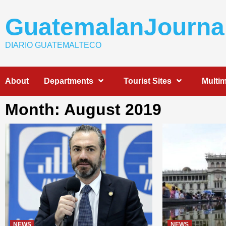
Skip
to
GuatemalanJourna
content
DIARIO GUATEMALTECO
About
Departments
Tourist Sites
Multi
Month: August 2019
NEWS
NEWS