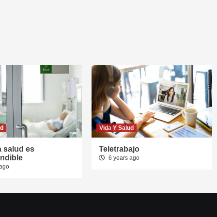
ud
Vida Y Salud
a salud es
Teletrabajo
ndible
6 years ago
 ago