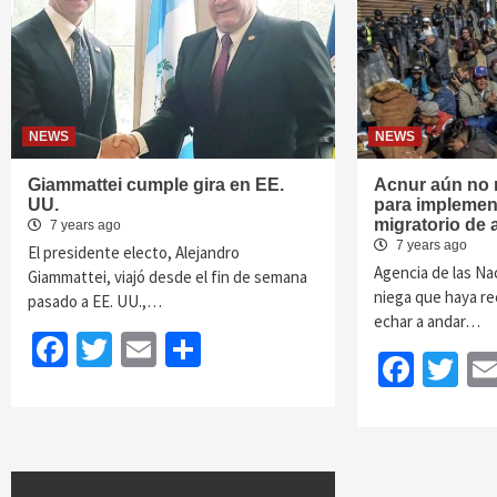
NEWS
NEWS
Giammattei cumple gira en EE.
Acnur aún no 
UU.
para implemen
migratorio de 
7 years ago
7 years ago
El presidente electo, Alejandro
Agencia de las N
Giammattei, viajó desde el fin de semana
niega que haya re
pasado a EE. UU.,…
echar a andar…
Facebook
Twitter
Email
Share
Face
Tw