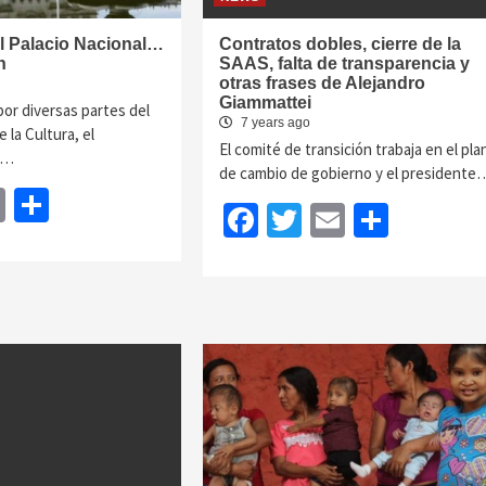
l Palacio Nacional…
Contratos dobles, cierre de la
n
SAAS, falta de transparencia y
otras frases de Alejandro
Giammattei
por diversas partes del
7 years ago
 la Cultura, el
El comité de transición trabaja en el pla
y…
de cambio de gobierno y el presidente
book
itter
Email
Share
Facebook
Twitter
Email
Share