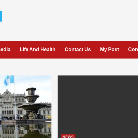
l
media
Life And Health
Contact Us
My Post
Cor
NEWS