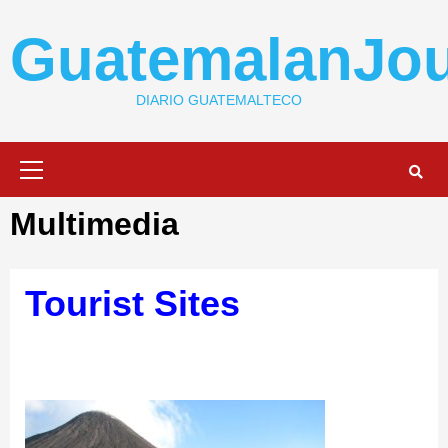
Skip
to
GuatemalanJou
content
DIARIO GUATEMALTECO
Primary
Menu
Multimedia
Tourist Sites