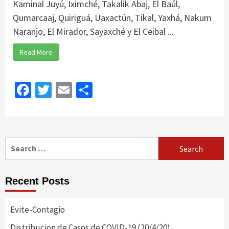
Kaminal Juyú, Iximché, Takalik Abaj, El Baúl,
Qumarcaaj, Quiriguá, Uaxactún, Tikal, Yaxhá, Nakum
Naranjo, El Mirador, Sayaxché y El Ceibal ...
Read More
Facebook
Twitter
Email
Share
Search
for:
Recent Posts
Evite-Contagio
Distribucion de Casos de COVID-19 (20/4/20)