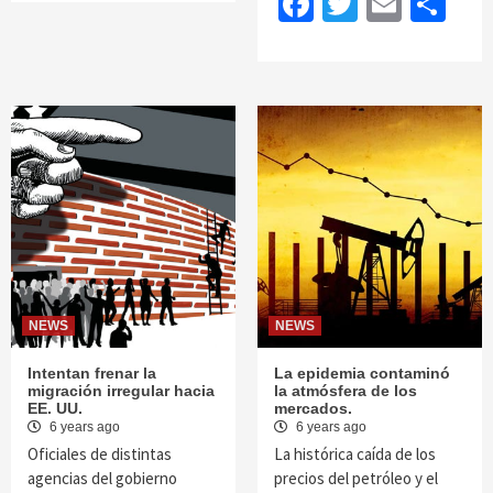
Facebook
Twitter
Email
Sh
NEWS
NEWS
Intentan frenar la
La epidemia contaminó
migración irregular hacia
la atmósfera de los
EE. UU.
mercados.
6 years ago
6 years ago
Oficiales de distintas
La histórica caída de los
agencias del gobierno
precios del petróleo y el