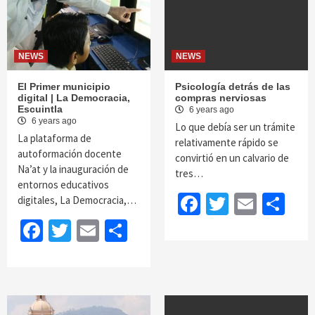
NEWS
NEWS
El Primer municipio
Psicología detrás de las
digital | La Democracia,
compras nerviosas
Escuintla
6 years ago
6 years ago
Lo que debía ser un trámite
La plataforma de
relativamente rápido se
autoformación docente
convirtió en un calvario de
Na’at y la inauguración de
tres…
entornos educativos
Facebook
Twitter
Email
Sh
digitales, La Democracia,…
Facebook
Twitter
Email
Share