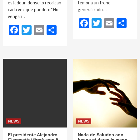
estadounidense lo recalcan
temor a un freno
cada vez que pueden: “No
generalizado…
vengan…
Facebook
Twitter
Email
Sh
Facebook
Twitter
Email
Share
NEWS
NEWS
El presidente Alejandro
Nada de Saludos con
Giammattei firmó este 5
besos ni darse la mano