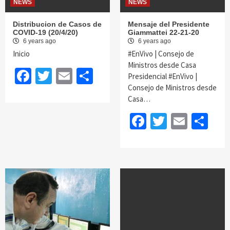
NEWS
NEWS
Distribucion de Casos de
Mensaje del Presidente
COVID-19 (20/4/20)
Giammattei 22-21-20
6 years ago
6 years ago
Inicio
#EnVivo | Consejo de
Ministros desde Casa
Facebook
Twitter
Email
Share
Presidencial #EnVivo |
Consejo de Ministros desde
Casa…
Facebook
Twitter
Email
Sh