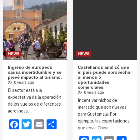
NEWS
NEWS
Ingreso de europeos
Castellanos analizó que
causa incertidumbre y se
el país puede aprovechar
prevé impacto al turismo.
al menos 5
oportunidades
6 years ago
comerciales.
El sector está a la
6 years ago
expectativa de la operación
Incentivar nichos de
de los vuelos de diferentes
mercado que son nuevos
aerolíneas…
para Guatemala: Por
ejemplo, las exportaciones
Facebook
Twitter
Email
Share
que envía China…