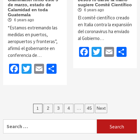
de marzo, estado de
sugiere Comité Científico
Calamidad en toda
6 years ago
Guatemala
El comité científico creado
6 years ago
en Italia contra la expansión
“Estamos extremando las
del coronavirus ha enviado
medidas en puertos,
al Gobierno…
aeropuertos y fronteras”,
afirmó el gobernante en
Facebook
Twitter
Email
Sh
conferencia de…
Facebook
Twitter
Email
Share
Posts
1
…
2
3
4
45
Next
navigation
Search
for: