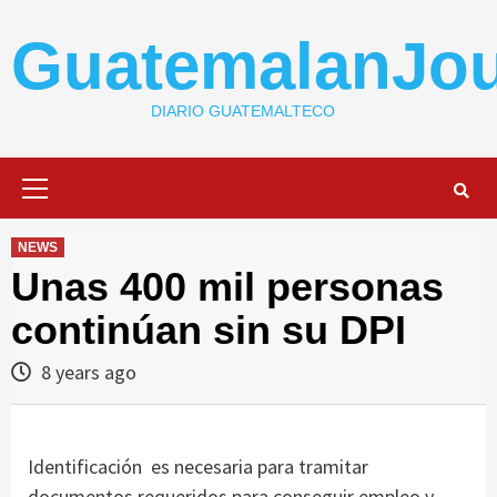
Skip
to
GuatemalanJou
content
DIARIO GUATEMALTECO
Primary
Menu
NEWS
Unas 400 mil personas
continúan sin su DPI
8 years ago
Identificación es necesaria para tramitar
documentos requeridos para conseguir empleo y