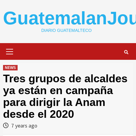
Skip
to
GuatemalanJou
content
DIARIO GUATEMALTECO
Primary
Menu
NEWS
Tres grupos de alcaldes
ya están en campaña
para dirigir la Anam
desde el 2020
7 years ago