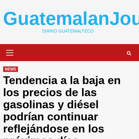
Skip
to
GuatemalanJou
content
DIARIO GUATEMALTECO
Primary
Menu
NEWS
Tendencia a la baja en
los precios de las
gasolinas y diésel
podrían continuar
reflejándose en los