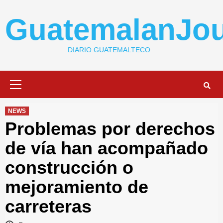
Skip
to
GuatemalanJou
content
DIARIO GUATEMALTECO
Primary
Menu
NEWS
Problemas por derechos
de vía han acompañado
construcción o
mejoramiento de
carreteras