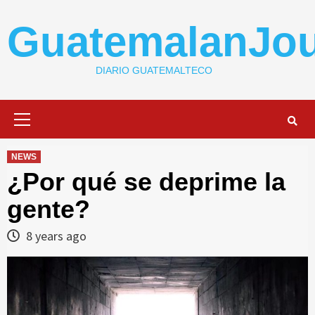
Skip
to
GuatemalanJou
content
DIARIO GUATEMALTECO
Primary
Menu
NEWS
¿Por qué se deprime la
gente?
8 years ago