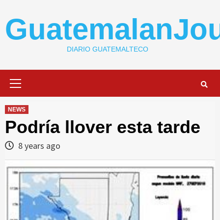
Skip
to
GuatemalanJou
content
DIARIO GUATEMALTECO
Primary
Menu
NEWS
Podría llover esta tarde
8 years ago