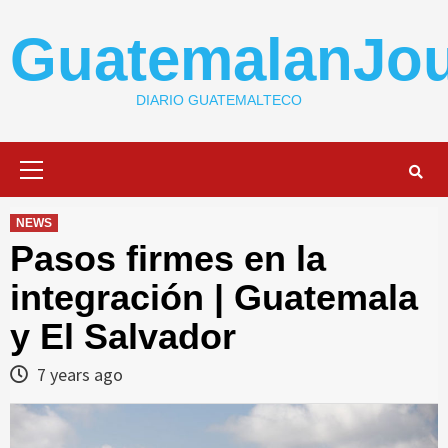
Skip
to
GuatemalanJou
content
DIARIO GUATEMALTECO
Primary
Menu
NEWS
Pasos firmes en la
integración | Guatemala
y El Salvador
7 years ago