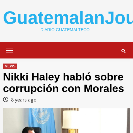
Skip
to
GuatemalanJou
content
DIARIO GUATEMALTECO
Primary
Menu
NEWS
Nikki Haley habló sobre
corrupción con Morales
8 years ago