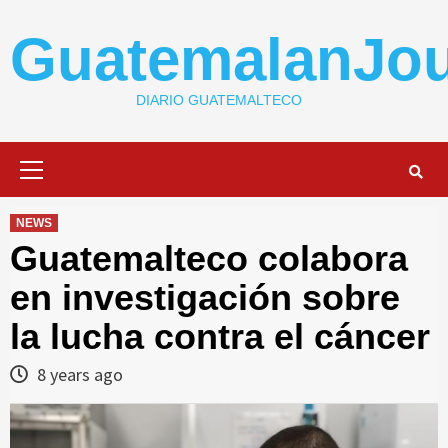
Skip
to
GuatemalanJou
content
DIARIO GUATEMALTECO
Primary
Menu
NEWS
Guatemalteco colabora
en investigación sobre
la lucha contra el cáncer
8 years ago