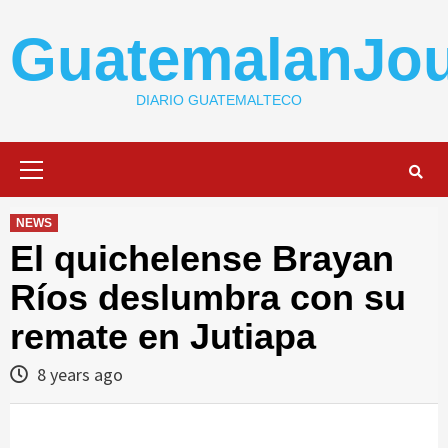
Skip
to
GuatemalanJou
content
DIARIO GUATEMALTECO
Primary
Menu
NEWS
El quichelense Brayan
Ríos deslumbra con su
remate en Jutiapa
8 years ago