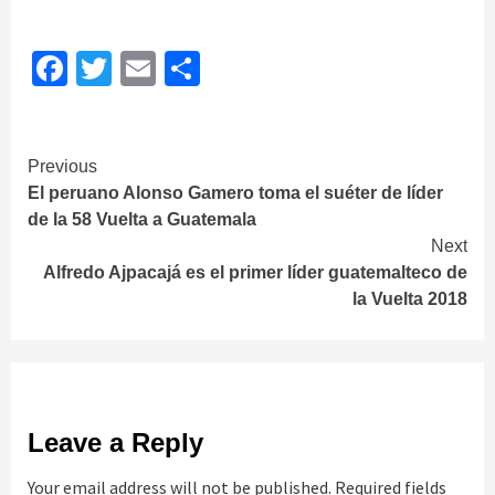
Facebook
Twitter
Email
Share
Continue
Previous
El peruano Alonso Gamero toma el suéter de líder
Reading
de la 58 Vuelta a Guatemala
Next
Alfredo Ajpacajá es el primer líder guatemalteco de
la Vuelta 2018
Leave a Reply
Your email address will not be published.
Required fields