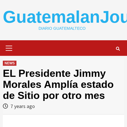
Skip
to
GuatemalanJou
content
DIARIO GUATEMALTECO
Primary
Menu
NEWS
EL Presidente Jimmy
Morales Amplía estado
de Sitio por otro mes
7 years ago