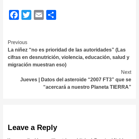
Facebook
Twitter
Email
Share
Continue
Previous
La niñez “no es prioridad de las autoridades” (Las
Reading
cifras en desnutrición, violencia, educación, salud y
migración muestran eso)
Next
Jueves | Datos del asteroide “2007 FT3” que se
“acercará a nuestro Planeta TIERRA”
Leave a Reply