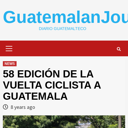
Skip
to
GuatemalanJou
content
DIARIO GUATEMALTECO
Primary
Menu
NEWS
58 EDICIÓN DE LA
VUELTA CICLISTA A
GUATEMALA
8 years ago