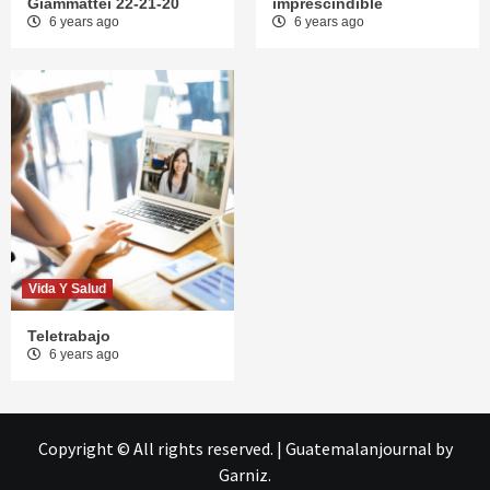
Giammattei 22-21-20
imprescindible
6 years ago
6 years ago
Vida Y Salud
Teletrabajo
6 years ago
Copyright © All rights reserved.
|
Guatemalanjournal
by
Garniz.