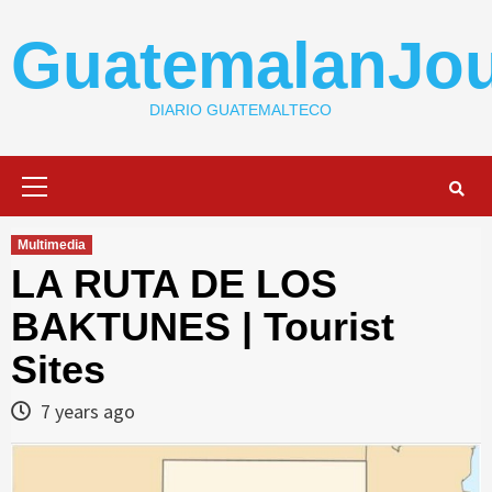
Skip
to
GuatemalanJou
content
DIARIO GUATEMALTECO
Primary
Menu
Multimedia
LA RUTA DE LOS
BAKTUNES | Tourist
Sites
7 years ago