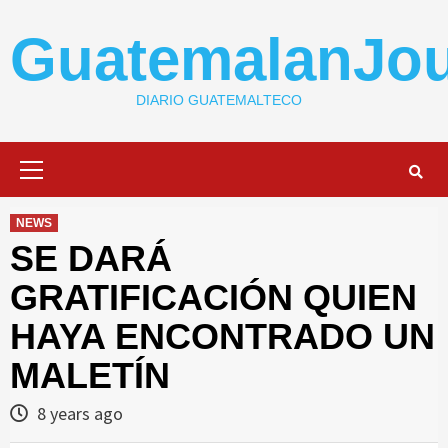
Skip
to
GuatemalanJou
content
DIARIO GUATEMALTECO
Primary
Menu
NEWS
SE DARÁ
GRATIFICACIÓN QUIEN
HAYA ENCONTRADO UN
MALETÍN
8 years ago