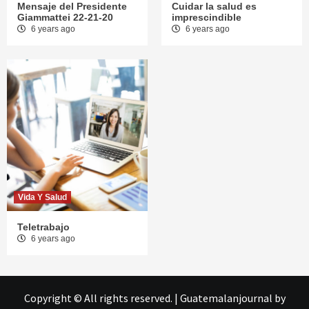
Mensaje del Presidente
Cuidar la salud es
Giammattei 22-21-20
imprescindible
6 years ago
6 years ago
Vida Y Salud
Teletrabajo
6 years ago
Copyright © All rights reserved.
|
Guatemalanjournal
by