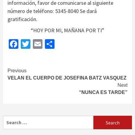
información, favor de comunicarse al siguiente
número de teléfono: 5345-8040 Se dará
gratificación.
“HOY POR MI, MAÑANA POR TI”
Facebook
Twitter
Email
Share
Continue
Previous
VELAN EL CUERPO DE JOSEFINA BATZ VASQUEZ
Reading
Next
“NUNCA ES TARDE”
Search
for: