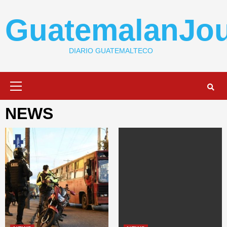
Skip
to
GuatemalanJou
content
DIARIO GUATEMALTECO
Primary
Menu
NEWS