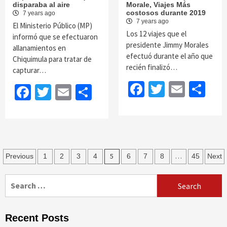
disparaba al aire
Morale, Viajes Más
costosos durante 2019
7 years ago
7 years ago
El Ministerio Público (MP)
Los 12 viajes que el
informó que se efectuaron
presidente Jimmy Morales
allanamientos en
efectuó durante el año que
Chiquimula para tratar de
recién finalizó…
capturar…
Facebook
Twitter
Email
Sh
Facebook
Twitter
Email
Share
Posts
5
…
Previous
1
2
3
4
6
7
8
45
Next
navigation
Search
for:
Recent Posts