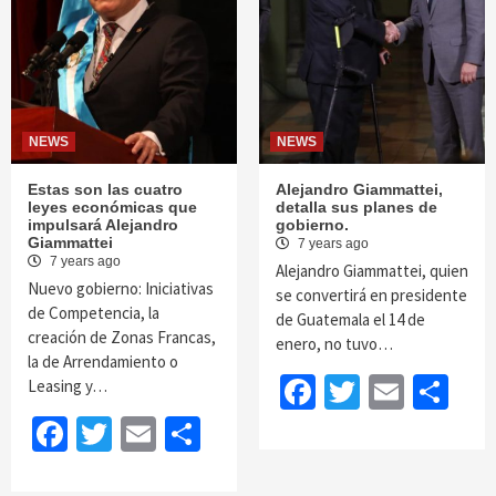
NEWS
NEWS
Estas son las cuatro
Alejandro Giammattei,
leyes económicas que
detalla sus planes de
impulsará Alejandro
gobierno.
Giammattei
7 years ago
7 years ago
Alejandro Giammattei, quien
Nuevo gobierno: Iniciativas
se convertirá en presidente
de Competencia, la
de Guatemala el 14 de
creación de Zonas Francas,
enero, no tuvo…
la de Arrendamiento o
Facebook
Twitter
Email
Sh
Leasing y…
Facebook
Twitter
Email
Share