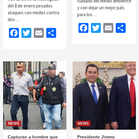
cuidado del medio ambiente
del 8 de enero pesados
y con dejar un mejor país
ataques con misiles contra
para los…
dos…
Facebook
Twitter
Email
Sh
Facebook
Twitter
Email
Share
NEWS
NEWS
Capturan a hombre que
Presidente Jimmy