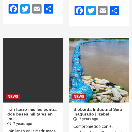
Facebook
Twitter
Email
Share
Facebook
Twitter
Email
Sh
NEWS
NEWS
Irán lanzó misiles contra
Biobarda Industrial Será
dos bases militares en
Inagurado | Izabal
Irak
7 years ago
7 years ago
Comprometido con el
Irán lanzó en la madrugada