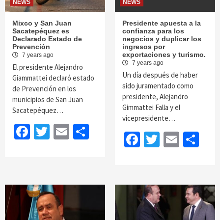
NEWS
NEWS
Mixco y San Juan
Presidente apuesta a la
Sacatepéquez es
confianza para los
Declarado Estado de
negocios y duplicar los
Prevención
ingresos por
exportaciones y turismo.
7 years ago
7 years ago
El presidente Alejandro
Un día después de haber
Giammattei declaró estado
sido juramentado como
de Prevención en los
presidente, Alejandro
municipios de San Juan
Gimmattei Falla y el
Sacatepéquez…
vicepresidente…
Facebook
Twitter
Email
Share
Facebook
Twitter
Email
Sh