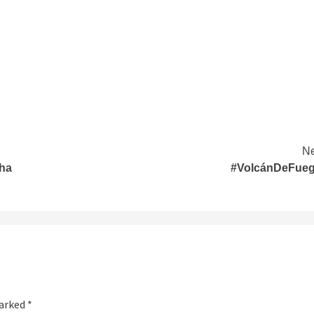
Ne
cha
#VolcánDeFueg
marked
*