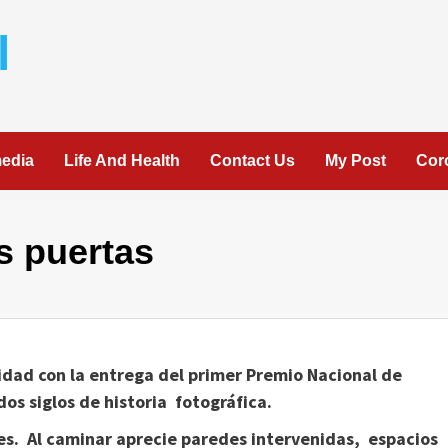
l
media
Life And Health
Contact Us
My Post
Cor
s puertas
idad con la entrega del primer Premio Nacional de
dos siglos de historia fotográfica.
es. Al caminar aprecie paredes intervenidas, espacios