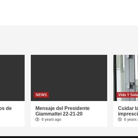
NEWS
Vida Y Sal
os de
Mensaje del Presidente
Cuidar l
Giammattei 22-21-20
impresci
6 years ago
6 years