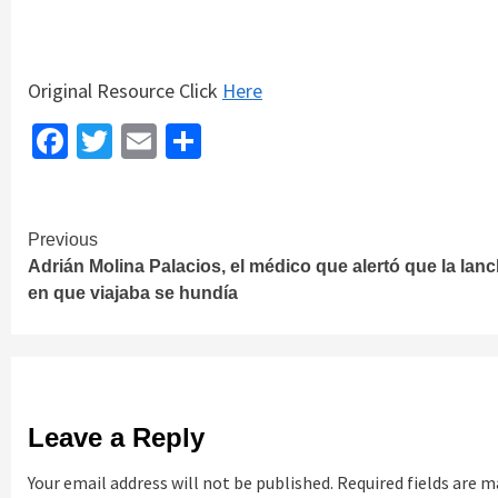
Original Resource Click
Here
Facebook
Twitter
Email
Share
Continue
Previous
Adrián Molina Palacios, el médico que alertó que la lan
Reading
en que viajaba se hundía
Leave a Reply
Your email address will not be published.
Required fields are 