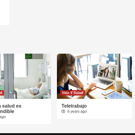
ud
Vida Y Salud
a salud es
Teletrabajo
ndible
6 years ago
 ago